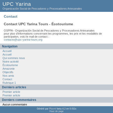
UPC Yarina
Organización Social de Pescadores y Procesadores Artesanales
Contact
Contact UPC Yarina Tours - Écotourisme
OSPPA - Organización Social de Pescadores y Procesadores Artesanales
pour plus d'informations concernant les programmes, les prix et les modalités de
participation, voici le mail de contact :
contacto@upc-yarina-tours.org
Navigation
Accueil
Accueil
Qui sommes nous
Notre activité
Écotourisme
Amazonie
Objectifs
Nos amis
Contact
Rubrique 1
Derniers articles
Premier article
Premier article
Derniers commentaires
Aucun commentaire
Généré par
Pluxml
beta 4.2 en 0.011s
Haut de page