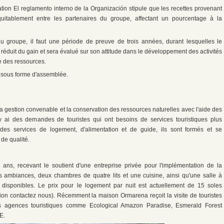
ation El reglamento interno de la Organización stipule que les recettes provenant
uitablement entre les partenaires du groupe, affectant un pourcentage à la
 du groupe, il faut une période de preuve de trois années, durant lesquelles le
éduit du gain et sera évalué sur son attitude dans le développement des activités
e des ressources.
 sous forme d'assemblée.
la gestion convenable et la conservation des ressources naturelles avec l'aide des
 y ai des demandes de touristes qui ont besoins de services touristiques plus
es services de logement, d'alimentation et de guide, ils sont formés et se
 de qualité.
3 ans, recevant le soutient d'une entreprise privée pour l'implémentation de la
is ambiances, deux chambres de quatre lits et une cuisine, ainsi qu'une salle à
i disponibles. Le prix pour le logement par nuit est actuellement de 15 soles
tion contactez nous). Récemment la maison Ormarena reçoit la visite de touristes
s agences touristiques comme Ecological Amazon Paradise, Esmerald Forest
E.