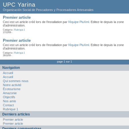
UPC Yarina
Organización Social de Pescadores y Procesadores Artesanales
Premier article
Ceci est un article créé lors de l'installation par
l'équipe PluXml
. Editez-le depuis la zone
d'administration.
Catégorie :
Rubrique 1
17/12/09 -
Premier article
Ceci est un article créé lors de l'installation par
l'équipe PluXml
. Editez-le depuis la zone
d'administration.
Catégorie :
Rubrique 1
28/11/09 -
page 1 sur 1
Navigation
Accueil
Accueil
Qui sommes nous
Notre activité
Écotourisme
Amazonie
Objectifs
Nos amis
Contact
Rubrique 1
Derniers articles
Premier article
Premier article
Derniers commentaires